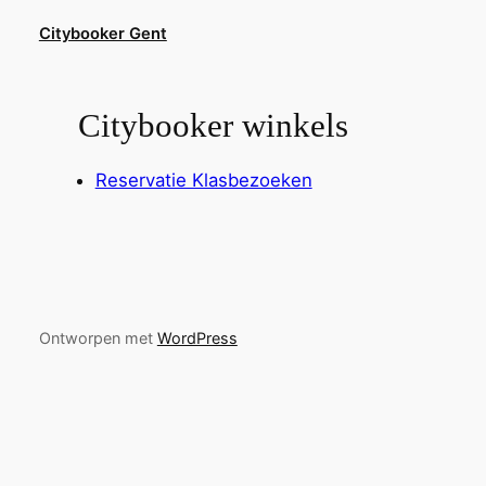
Ga
Citybooker Gent
naar
de
inhoud
Citybooker winkels
Reservatie Klasbezoeken
Ontworpen met
WordPress