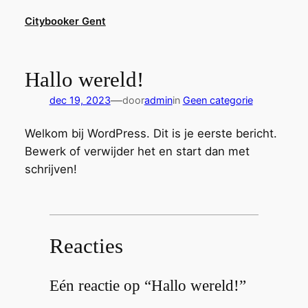
Ga
Citybooker Gent
naar
de
inhoud
Hallo wereld!
—
dec 19, 2023
door
admin
in
Geen categorie
Welkom bij WordPress. Dit is je eerste bericht.
Bewerk of verwijder het en start dan met
schrijven!
Reacties
Eén reactie op “Hallo wereld!”